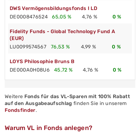
DWS Vermögensbildungsfonds I LD
DE0008476524
65,05 %
4,76 %
0 %
Fidelity Funds - Global Technology Fund A
(EUR)
LU0099574567
76,53 %
4,99 %
0 %
LOYS Philosophie Bruns B
DE000A0H08U6
45,72 %
4,76 %
0 %
Weitere
Fonds für das VL-Sparen mit 100% Rabatt
auf den Ausgabeaufschlag
finden Sie in unserem
Fondsfinder
.
Warum VL in Fonds anlegen?