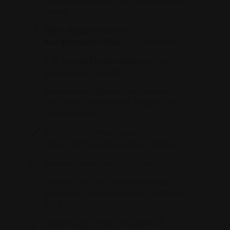
Depotvolumen
in aktiv gemanagten
Fonds
100% Rabatt auf den
Ausgabeaufschlag
bei Fondskauf
0 € Transaktionskosten
bei aktiv
gemanagten Fonds
Kostenfreies Abwicklungskonto
inklusive, optional mit
Tages- und
Festgeldkonto
Käufe, Entnahmen und
Umschichtungen jederzeit möglich
Auswahl aus über 9.100 Fonds
Datenabruf über Softwares wie
StarMoney, MoneyMoney, WISO Mein
Geld
Jederzeitige Einsichtnahme &