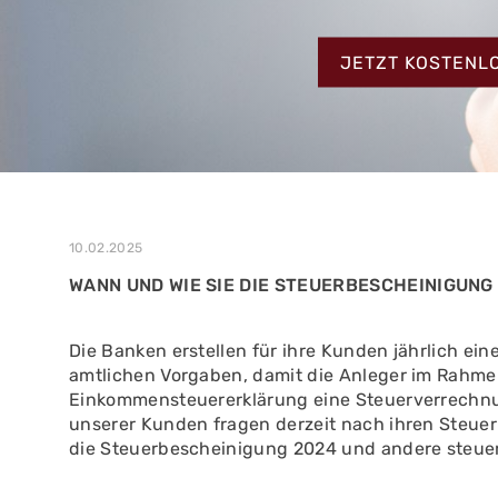
MEHR ERFAHREN
ZUM TESTBERIC
MEHR ERFAHREN
JETZT KOSTENL
MEHR ERFAHREN
10.02.2025
WANN UND WIE SIE DIE STEUERBESCHEINIGUNG
Die Banken erstellen für ihre Kunden jährlich e
amtlichen Vorgaben, damit die Anleger im Rahme
Einkommensteuererklärung eine Steuerverrechn
unserer Kunden fragen derzeit nach ihren Steue
die Steuerbescheinigung 2024 und andere steuer