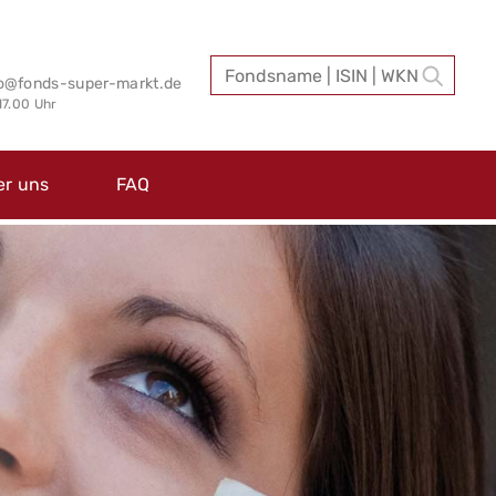
fo@fonds-super-markt.de
 17.00 Uhr
er uns
FAQ