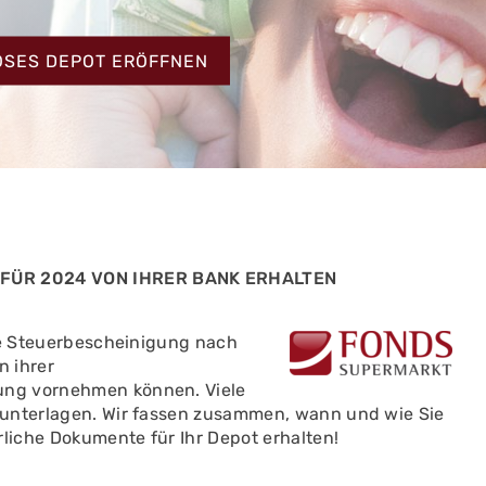
HT
OSES DEPOT ERÖFFNEN
 FÜR 2024 VON IHRER BANK ERHALTEN
ine Steuerbescheinigung nach
n ihrer
ung vornehmen können. Viele
runterlagen. Wir fassen zusammen, wann und wie Sie
liche Dokumente für Ihr Depot erhalten!