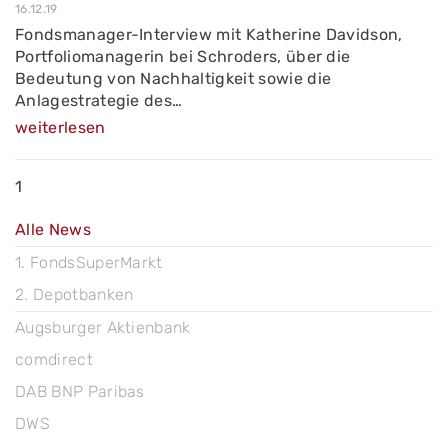
16.12.19
Fondsmanager-Interview mit Katherine Davidson,
Portfoliomanagerin bei Schroders, über die
Bedeutung von Nachhaltigkeit sowie die
Anlagestrategie des…
weiterlesen
1
Alle News
1. FondsSuperMarkt
2. Depotbanken
Augsburger Aktienbank
comdirect
DAB BNP Paribas
DWS