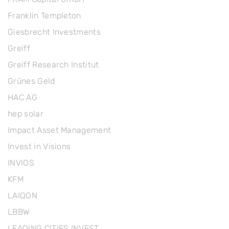
Franklin Templeton
Giesbrecht Investments
Greiff
Greiff Research Institut
Grünes Geld
HAC AG
hep solar
Impact Asset Management
Invest in Visions
INVIOS
KFM
LAIQON
LBBW
LEADING CITIES INVEST