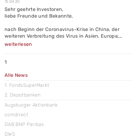
15.04.20
Sehr geehrte Investoren,
liebe Freunde und Bekannte,
nach Beginn der Coronavirus-Krise in China, der
weiteren Verbreitung des Virus in Asien, Europa,…
weiterlesen
1
Alle News
1. FondsSuperMarkt
2. Depotbanken
Augsburger Aktienbank
comdirect
DAB BNP Paribas
DWS