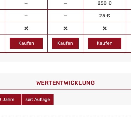
—
—
250 €
—
—
25 €
Kaufen
Kaufen
Kaufen
WERT­ENTWICKLUNG
0 Jahre
seit Auflage