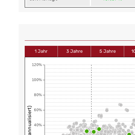
1 Jahr
3 Jahre
5 Jahre
1
120%
100%
80%
60%
40%