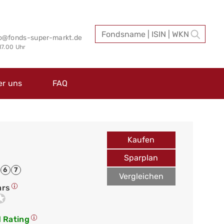
fo@fonds-super-markt.de
 17.00 Uhr
er uns
FAQ
Kaufen
Sparplan
6
7
Vergleichen
ars
 Rating