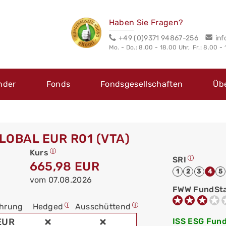
Haben Sie Fragen?
+49 (0)9371 94867-256
in
Mo. - Do.: 8.00 - 18.00 Uhr,
Fr.: 8.00 -
nder
Fonds
Fondsgesellschaften
Üb
LOBAL EUR R01 (VTA)
Kurs
SRI
665,98 EUR
1
2
3
4
5
vom 07.08.2026
FWW FundSt
hrung
Hedged
Ausschüttend
EUR
ISS ESG Fund