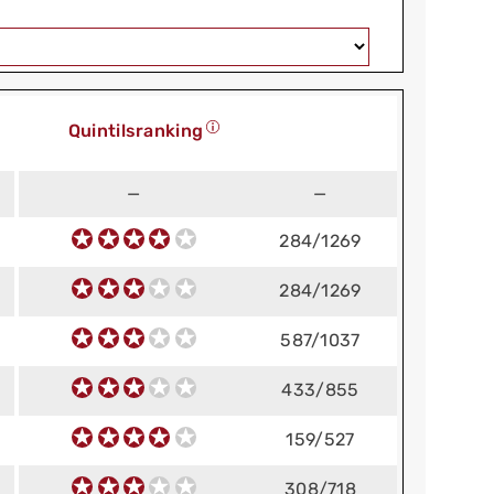
Quintilsranking
—
—
284/1269
284/1269
587/1037
433/855
159/527
308/718