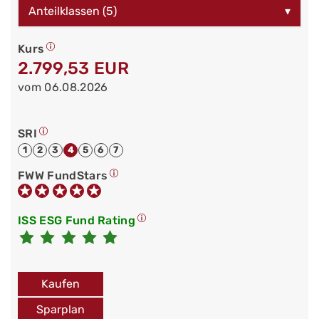
Anteilklassen (5)
▾
Kurs
2.799,53 EUR
vom 06.08.2026
SRI
1
2
3
4
5
6
7
FWW FundStars
ISS ESG Fund Rating
Kaufen
Sparplan