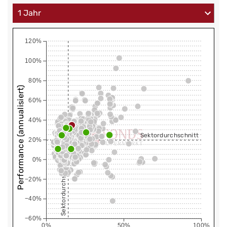
120%
100%
80%
Performance (annualisiert)
60%
40%
Sektordurchschnitt
20%
0%
Sektordurchschnitt
−20%
−40%
−60%
0%
50%
100%