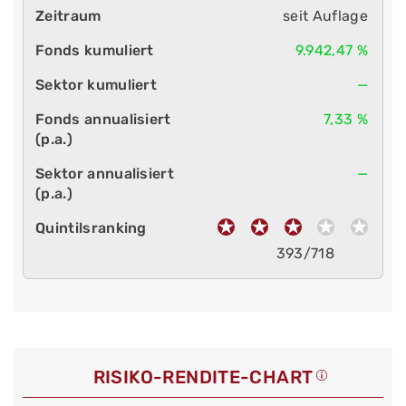
seit Auflage
9.942,47 %
—
7,33 %
—
393/718
RISIKO-RENDITE-CHART