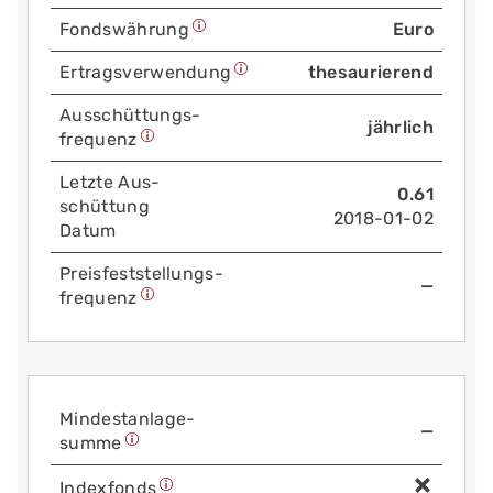
Fonds­währung
Euro
Ertrags­verwendung
thesaurierend
Aus­schüttungs­
jährlich
frequenz
Letzte Aus­
0.61
schüttung
2018-01-02
Datum
Preis­fest­stellungs­
—
frequenz
Mindest­anlage­
—
summe
Index­fonds