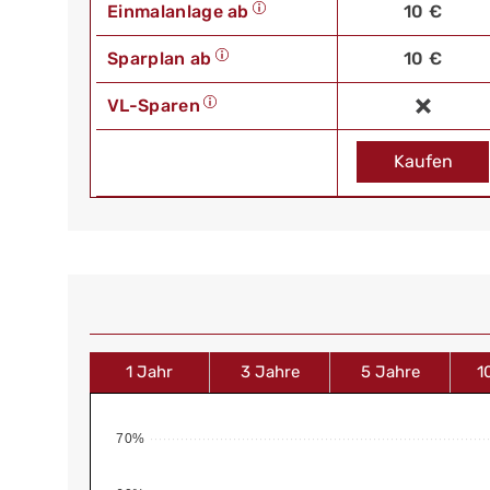
Einmalanlage ab
10 €
Sparplan ab
10 €
VL-Sparen
Kaufen
1 Jahr
3 Jahre
5 Jahre
1
70%