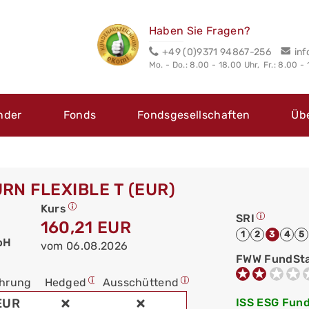
Haben Sie Fragen?
+49 (0)9371 94867-256
in
Mo. - Do.: 8.00 - 18.00 Uhr,
Fr.: 8.00 -
nder
Fonds
Fondsgesellschaften
Üb
RN FLEXIBLE T (EUR)
Kurs
SRI
160,21 EUR
1
2
3
4
5
bH
vom 06.08.2026
FWW FundSt
hrung
Hedged
Ausschüttend
EUR
ISS ESG Fund