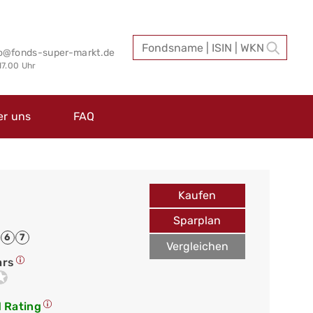
fo@fonds-super-markt.de
 17.00 Uhr
er uns
FAQ
Kaufen
Sparplan
6
7
Vergleichen
ars
 Rating