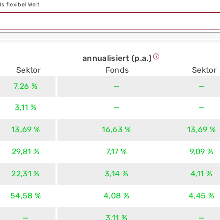
 flexibel Welt
annualisiert (p.a.)
Sektor
Fonds
Sektor
7,26 %
—
—
3,11 %
—
—
13,69 %
16,63 %
13,69 %
29,81 %
7,17 %
9,09 %
22,31 %
3,14 %
4,11 %
54,58 %
4,08 %
4,45 %
—
3,11 %
—