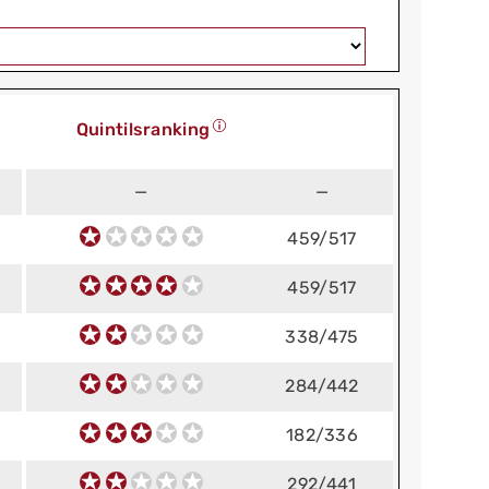
Quintilsranking
—
—
459/517
459/517
338/475
284/442
182/336
292/441