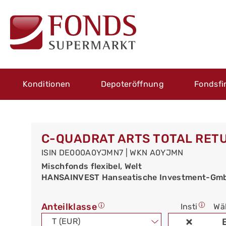
Konditionen
Depoteröffnung
Fondsfi
C-QUADRAT ARTS TOTAL RETU
ISIN DE000A0YJMN7 | WKN A0YJMN
Mischfonds flexibel, Welt
HANSAINVEST Hanseatische Investment-Gm
Anteilklasse
Insti
Wä
T (EUR)