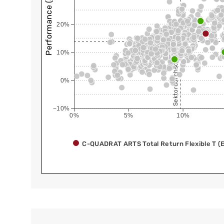
Performance (annualisiert)
20%
Sektordurchschnitt
10%
0%
−10%
0%
5%
10%
C-QUADRAT ARTS Total Return Flexible T (