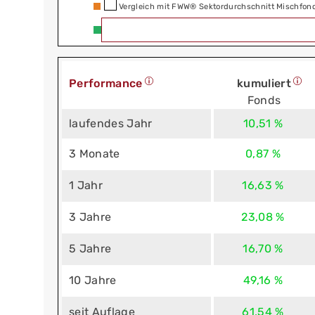
Vergleich mit FWW® Sektordurchschnitt Mischfonds
Performance
kumuliert
Fonds
laufendes Jahr
10,51 %
3 Monate
0,87 %
1 Jahr
16,63 %
3 Jahre
23,08 %
5 Jahre
16,70 %
10 Jahre
49,16 %
seit Auflage
61,54 %