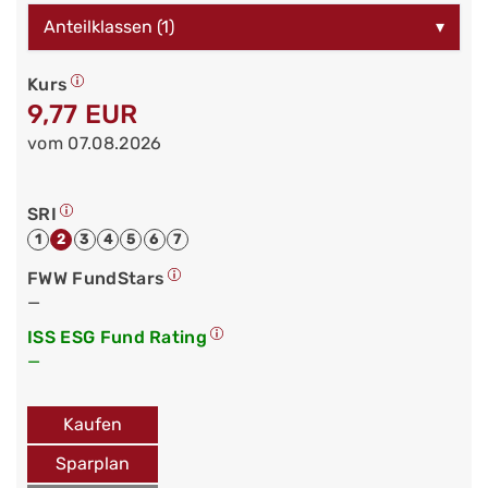
Anteilklassen (1)
▾
Kurs
9,77 EUR
vom 07.08.2026
SRI
1
2
3
4
5
6
7
FWW FundStars
—
ISS ESG Fund Rating
—
Kaufen
Sparplan