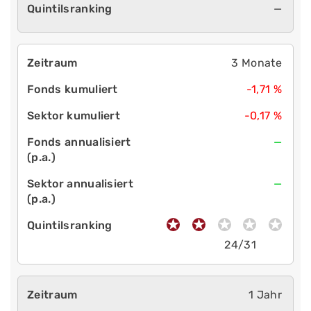
—
3 Monate
-1,71 %
-0,17 %
—
—
24/31
1 Jahr