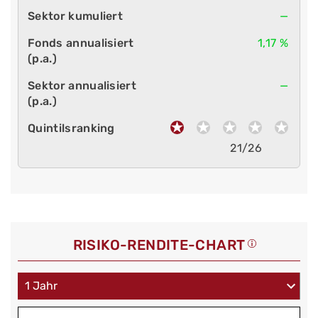
—
1,17 %
—
21/26
RISIKO-RENDITE-CHART