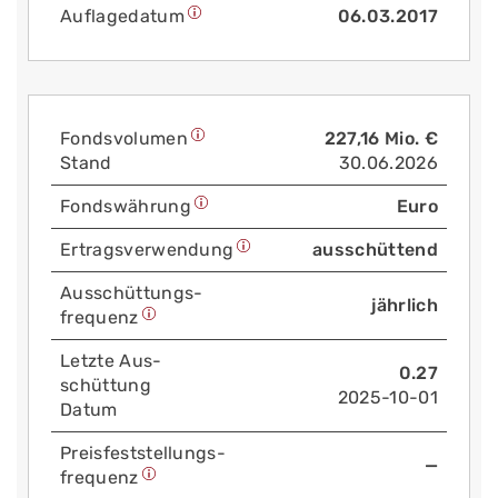
Auflage­datum
06.03.2017
Fonds­volumen
227,16 Mio. €
Stand
30.06.2026
Fonds­währung
Euro
Ertrags­verwendung
ausschüttend
Aus­schüttungs­
jährlich
frequenz
Letzte Aus­
0.27
schüttung
2025-10-01
Datum
Preis­fest­stellungs­
—
frequenz