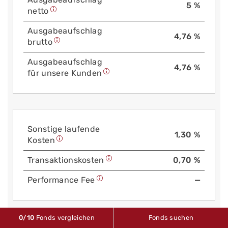
5 %
netto
Aus­gabe­auf­schlag
4,76 %
brutto
Aus­gabe­auf­schlag
4,76 %
für unsere Kunden
Sonstige laufende
1,30 %
Kosten
Trans­aktions­kosten
0,70 %
Performance Fee
—
0
/10
Fonds vergleichen
Fonds suchen