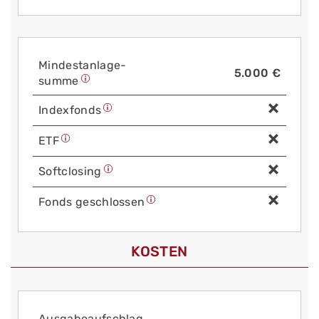
Mindest­anlage­
5.000 €
summe
Index­fonds
ETF
Soft­closing
Fonds geschlossen
KOSTEN
Aus­gabe­auf­schlag