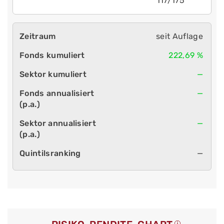
117/175
seit Auflage
222,69 %
—
—
—
—