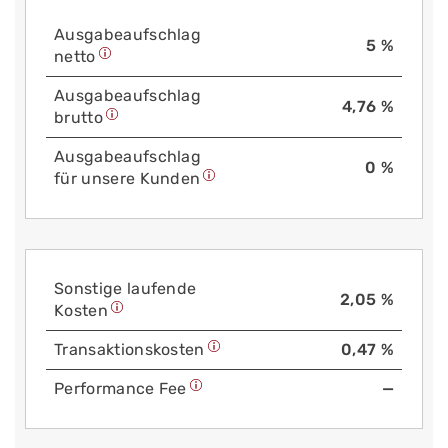
Aus­gabe­auf­schlag
5 %
netto
Aus­gabe­auf­schlag
4,76 %
brutto
Aus­gabe­auf­schlag
0 %
für unsere Kunden
Sonstige laufende
2,05 %
Kosten
Trans­aktions­kosten
0,47 %
Performance Fee
—