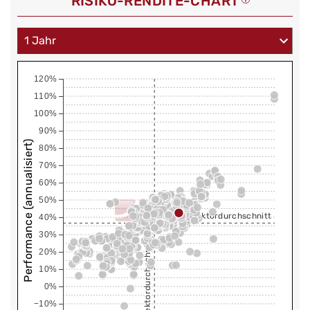
RISIKO-RENDITE-CHART
120%
110%
100%
90%
Performance (annualisiert)
80%
70%
60%
50%
Sektordurchschnitt
40%
30%
Sektordurchschnitt
20%
10%
0%
−10%