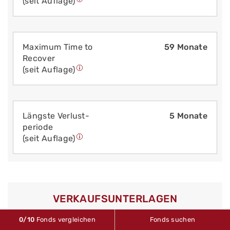
(seit Auflage)
Maximum Time to
59 Monate
Recover
(seit Auflage)
Längste Verlust­
5 Monate
periode
(seit Auflage)
VERKAUFS­UNTERLAGEN
0
/10
Fonds vergleichen
Fonds suchen