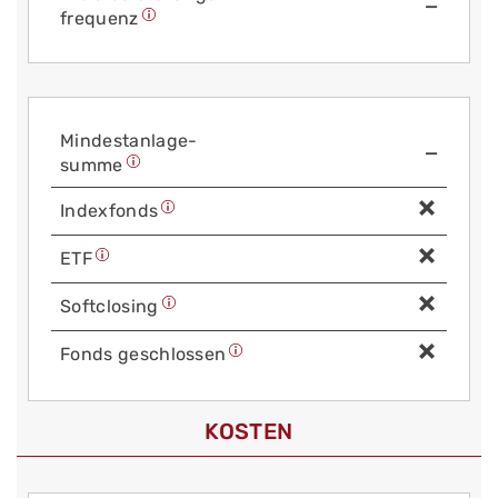
—
frequenz
Mindest­anlage­
—
summe
Index­fonds
ETF
Soft­closing
Fonds geschlossen
KOSTEN