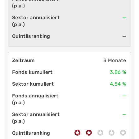
—
—
3 Monate
3,86 %
4,54 %
—
—