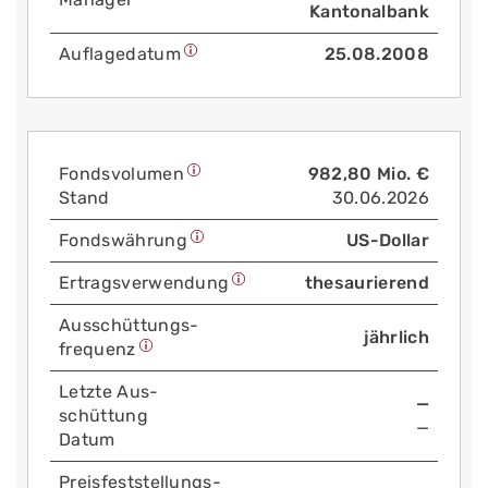
Kantonalbank
Auflage­datum
25.08.2008
Fonds­volumen
982,80 Mio. €
Stand
30.06.2026
Fonds­währung
US-Dollar
Ertrags­verwendung
thesaurierend
Aus­schüttungs­
jährlich
frequenz
Letzte Aus­
—
schüttung
—
Datum
Preis­fest­stellungs­