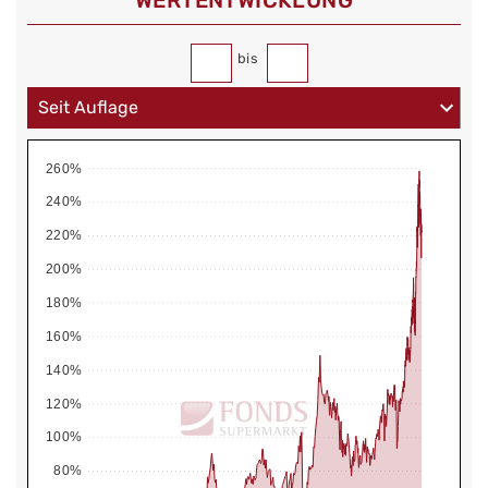
WERT­ENTWICKLUNG
bis
260%
240%
220%
200%
180%
160%
140%
120%
100%
80%