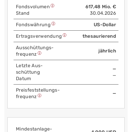
Fonds­volumen
617,48 Mio. €
Stand
30.04.2026
Fonds­währung
US-Dollar
Ertrags­verwendung
thesaurierend
Aus­schüttungs­
jährlich
frequenz
Letzte Aus­
—
schüttung
—
Datum
Preis­fest­stellungs­
—
frequenz
Mindest­anlage­