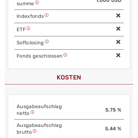
1.000 USD
summe
Index­fonds
ETF
Soft­closing
Fonds geschlossen
KOSTEN
Aus­gabe­auf­schlag
5,75 %
netto
Aus­gabe­auf­schlag
5,44 %
brutto