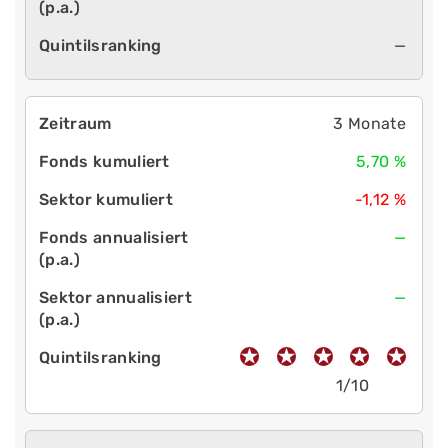
—
3 Monate
5,70 %
-1,12 %
—
—
1/10