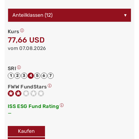
Anteilklassen (12)
▾
Kurs
77,66 USD
vom 07.08.2026
SRI
1
2
3
4
5
6
7
FWW FundStars
ISS ESG Fund Rating
—
Kaufen