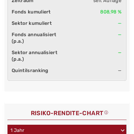
seit Auflage
808,98 %
—
—
—
—
RISIKO-RENDITE-CHART