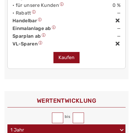
• für unsere Kunden
0 %
• Rabatt
—
Handelbar
Einmalanlage ab
—
Sparplan ab
—
VL-Sparen
Kaufen
WERT­ENTWICKLUNG
bis