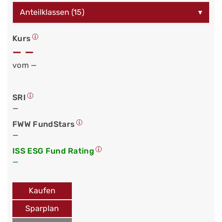
Anteilklassen (15)
▾
Kurs
— —
vom —
SRI
—
FWW FundStars
—
ISS ESG Fund Rating
—
Kaufen
Sparplan