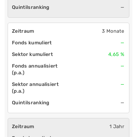
—
3 Monate
—
4,65 %
—
—
—
1 Jahr