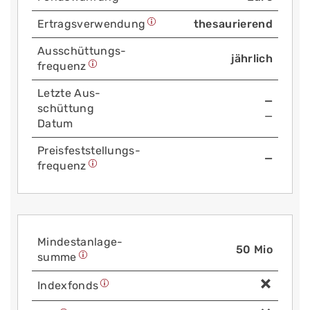
Ertrags­verwendung
thesaurierend
Aus­schüttungs­
jährlich
frequenz
Letzte Aus­
—
schüttung
—
Datum
Preis­fest­stellungs­
—
frequenz
Mindest­anlage­
50 Mio
summe
Index­fonds