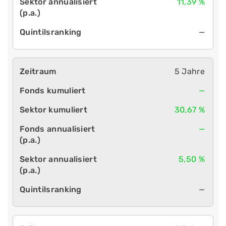
11,39 %
—
5 Jahre
—
30,67 %
—
5,50 %
—