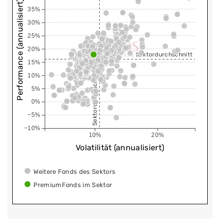
Performance (annualisiert)
35%
30%
25%
20%
Sektordurchschnitt
15%
Sektordurchschnitt
10%
5%
0%
−5%
−10%
10%
20%
Volatilität (annualisiert)
Weitere Fonds des Sektors
PremiumFonds im Sektor