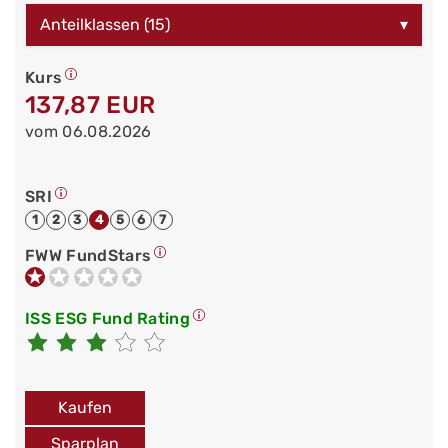
Anteilklassen (15)
▾
Kurs
137,87 EUR
vom 06.08.2026
SRI
1
2
3
4
5
6
7
FWW FundStars
ISS ESG Fund Rating
Kaufen
Sparplan