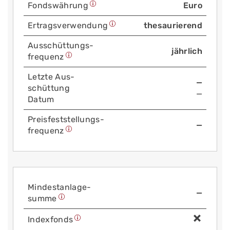
Fonds­währung
Euro
Ertrags­verwendung
thesaurierend
Aus­schüttungs­
jährlich
frequenz
Letzte Aus­
—
schüttung
—
Datum
Preis­fest­stellungs­
—
frequenz
Mindest­anlage­
—
summe
Index­fonds