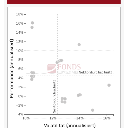
18%
16%
14%
Performance (annualisiert)
12%
10%
8%
6%
Sektordurchschnitt
4%
Sektordurchschnitt
2%
0%
−2%
−4%
10%
12%
14%
16%
Volatilität (annualisiert)