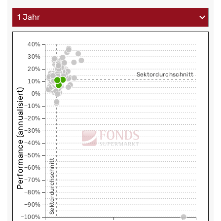
40%
30%
20%
Sektordurchschnitt
10%
Performance (annualisiert)
0%
−10%
−20%
−30%
−40%
−50%
Sektordurchschnitt
−60%
−70%
−80%
−90%
−100%