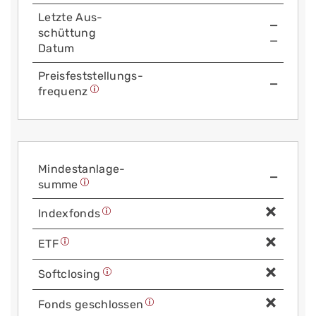
Letzte Aus­
—
schüttung
—
Datum
Preis­fest­stellungs­
—
frequenz
Mindest­anlage­
—
summe
Index­fonds
ETF
Soft­closing
Fonds geschlossen