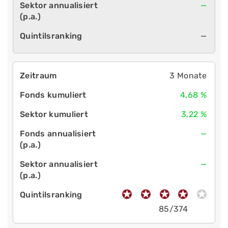
—
—
3 Monate
4,68 %
3,22 %
—
—
85/374