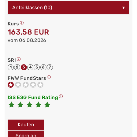
Anteilklassen (10)
▾
Kurs
163,58 EUR
vom 06.08.2026
SRI
1
2
3
4
5
6
7
FWW FundStars
ISS ESG Fund Rating
Kaufen
Sparplan