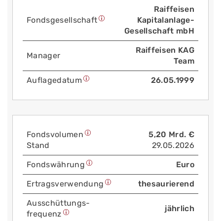
Raiffeisen
Fonds­gesellschaft
Kapitalanlage-
Gesellschaft mbH
Raiffeisen KAG
Manager
Team
Auflage­datum
26.05.1999
Fonds­volumen
5,20 Mrd. €
Stand
29.05.2026
Fonds­währung
Euro
Ertrags­verwendung
thesaurierend
Aus­schüttungs­
jährlich
frequenz