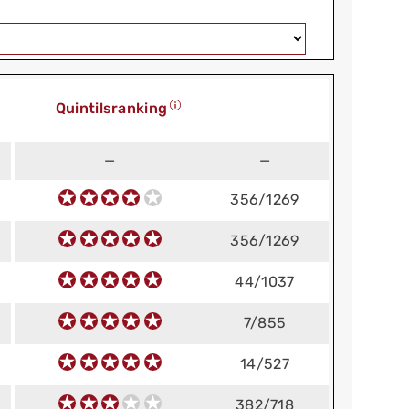
Quintilsranking
—
—
356/1269
356/1269
44/1037
7/855
14/527
382/718