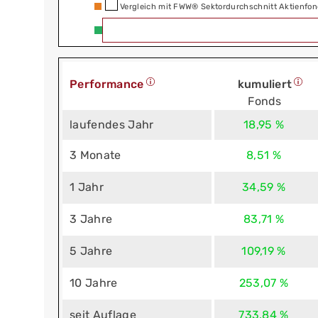
Vergleich mit FWW® Sektordurchschnitt Aktienfon
Performance
kumuliert
Fonds
laufendes Jahr
18,95 %
3 Monate
8,51 %
1 Jahr
34,59 %
3 Jahre
83,71 %
5 Jahre
109,19 %
10 Jahre
253,07 %
seit Auflage
733,84 %