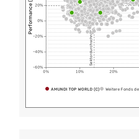
Performance (annualisiert)
20%
0%
Sektordurchschnitt
−20%
−40%
−60%
0%
10%
20%
AMUNDI TOP WORLD (C)
Weitere Fonds de