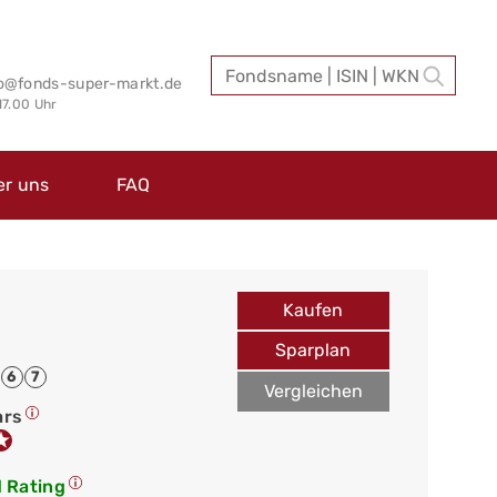
fo@fonds-super-markt.de
 17.00 Uhr
er uns
FAQ
Kaufen
Sparplan
6
7
Vergleichen
ars
 Rating