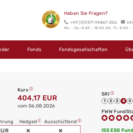
Haben Sie Fragen?
+49 (0)9371 94867-256
in
Mo. - Do.: 8.00 - 18.00 Uhr,
Fr.: 8.00 -
nder
Fonds
Fondsgesellschaften
Üb
Kurs
SRI
404,17 EUR
1
2
3
4
5
vom 06.08.2026
FWW FundSt
hrung
Hedged
Ausschüttend
EUR
ISS ESG Fund