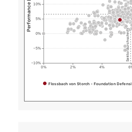
Performance (annualisiert)
10%
5%
Sektordurchschnitt
0%
−5%
−10%
0%
2%
4%
6
Flossbach von Storch - Foundation Defensi