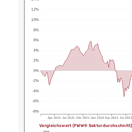
12%
10%
8%
6%
4%
2%
0%
-2%
-4%
-6%
-8%
Apr 2021
Jul 2021
Okt 2021
Jan 2022
Apr 2022
Jul 202
Vergleichswert (FWW® Sektordurchschnitt