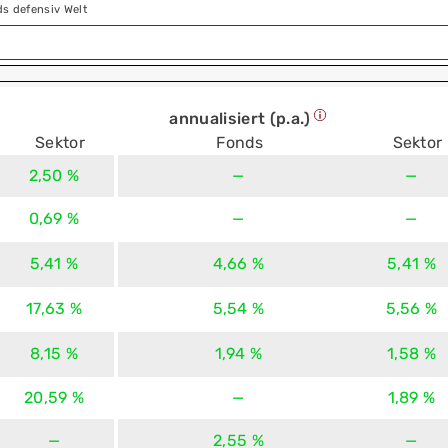
s defensiv Welt
annualisiert (p.a.)
Sektor
Fonds
Sektor
2,50 %
—
—
0,69 %
—
—
5,41 %
4,66 %
5,41 %
17,63 %
5,54 %
5,56 %
8,15 %
1,94 %
1,58 %
20,59 %
—
1,89 %
—
2,55 %
—