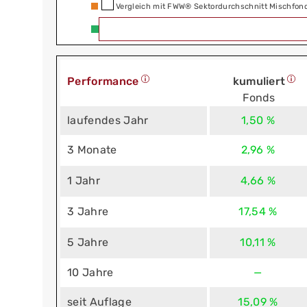
Vergleich mit FWW® Sektordurchschnitt Mischfond
Performance
kumuliert
Fonds
laufendes Jahr
1,50 %
3 Monate
2,96 %
1 Jahr
4,66 %
3 Jahre
17,54 %
5 Jahre
10,11 %
10 Jahre
—
seit Auflage
15,09 %