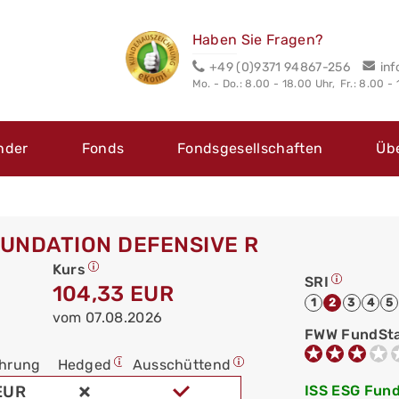
Haben Sie Fragen?
+49 (0)9371 94867-256
in
Mo. - Do.: 8.00 - 18.00 Uhr,
Fr.: 8.00 -
nder
Fonds
Fondsgesellschaften
Üb
UNDATION DEFENSIVE R
Kurs
SRI
104,33 EUR
1
2
3
4
5
vom 07.08.2026
FWW FundSt
hrung
Hedged
Ausschüttend
EUR
ISS ESG Fund