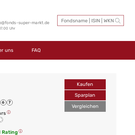
fo@fonds-super-markt.de
 17.00 Uhr
er uns
FAQ
Kaufen
Sparplan
6
7
Vergleichen
ars
 Rating