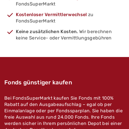
Februar 2018 - Ethna-AKTIV
FondsSuperMarkt
Mai 2016 - Allianz Europe Equity Growth Select &
März 2017 - Leading Cities Invest
LOYS Global L/S
Januar 2018 - Comgest Growth Europe
Kostenloser Vermittlerwechsel
zu
Februar 2017 - Invesco Pan European High
Opportunities
FondsSuperMarkt
April 2016 - BGF Global Allocation Fund & WIDe
Income Fund
Fonds 5
Keine zusätzlichen Kosten.
Wir berechnen
Januar 2017 - Ve-RI Listed Infrastructure
keine Service- oder Vermittlungsgebühren
März 2016 - Carmignac Investissement
Februar 2016 - Kapital Plus
Januar 2016 - Franklin K2 Alternative Strategies
Fund
Dezember 2015 - DWS Top Dividende
Fonds günstiger kaufen
Bei FondsSuperMarkt kaufen Sie Fonds mit 100%
Rabatt auf den Ausgabeaufschlag – egal ob per
Einmalanlage oder per Fondssparplan. Sie haben die
freie Auswahl aus rund 24.000 Fonds. Ihre Fonds
werden sicher in Ihrem persönlichen Depot bei einer