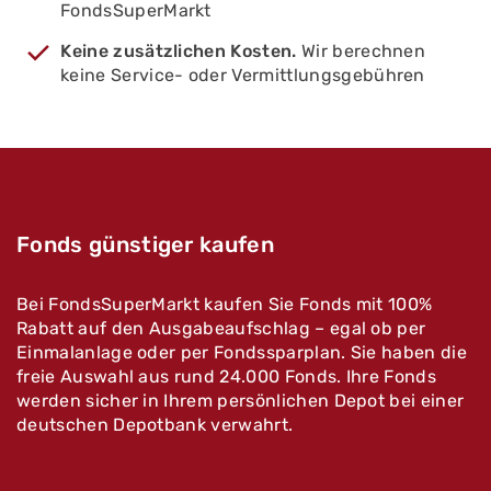
FondsSuperMarkt
April 2016 - BGF Global Allocation Fund & WIDe
Income Fund
Fonds 5
Keine zusätzlichen Kosten.
Wir berechnen
Januar 2017 - Ve-RI Listed Infrastructure
keine Service- oder Vermittlungsgebühren
März 2016 - Carmignac Investissement
Februar 2016 - Kapital Plus
Januar 2016 - Franklin K2 Alternative Strategies
Fund
Dezember 2015 - DWS Top Dividende
Fonds günstiger kaufen
Bei FondsSuperMarkt kaufen Sie Fonds mit 100%
Rabatt auf den Ausgabeaufschlag – egal ob per
Einmalanlage oder per Fondssparplan. Sie haben die
freie Auswahl aus rund 24.000 Fonds. Ihre Fonds
werden sicher in Ihrem persönlichen Depot bei einer
deutschen Depotbank verwahrt.