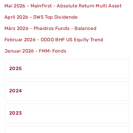
Mai 2026 - MainFirst - Absolute Return Multi Asset
April 2026 - DWS Top Dividende
März 2026 - Phaidros Funds - Balanced
Februar 2026 - ODDO BHF US Equity Trend
Januar 2026 - FMM-Fonds
2025
Dezember 2025 - Echiquier Space
2024
November 2025 - DPAM B Equities NEWGEMS
Sustainable
Dezember 2024 - DWS ESG Dynamic
2023
Opportunities
Oktober 2025 - MainFirst Global Equities
Unconstrained
November 2024 - MainFirst Global Equities
Dezember 2023 - Carmignac Portfolio
Unconstrained
September 2025 - Carmignac Credit 2031